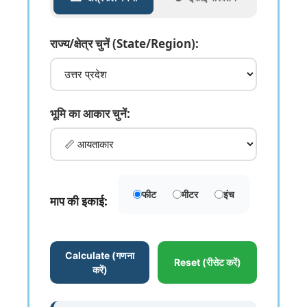
राज्य/क्षेत्र चुनें (State/Region):
भूमि का आकार चुनें:
फीट
मीटर
इंच
माप की इकाई:
माप की इकाई चुनें: फीट, मीटर या इंच
Calculate (गणना
Reset (रीसेट करें)
करें)
क्षेत्रफल की गणना करने के लिए बटन