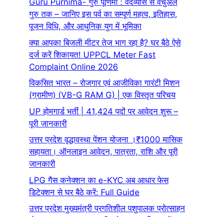
Guru Purnima- गुरु पूर्णिमा : वेदव्यास से वर्चुअल
गुरु तक – जानिए इस पर्व का सम्पूर्ण महत्व, इतिहास,
पूजन विधि, और आधुनिक युग में भूमिका
क्या आपका बिजली मीटर तेज भाग रहा है? घर बैठे ऐसे
दर्ज करें शिकायत! UPPCL Meter Fast
Complaint Online 2026
विकसित भारत – रोजगार एवं आजीविका गारंटी मिशन
(ग्रामीण) (VB-G RAM G) | एक विस्तृत परिचय
UP होमगार्ड भर्ती | 41,424 पदों पर आवेदन शुरू –
पूरी जानकारी
उत्तर प्रदेश वृद्धावस्था पेंशन योजना ।₹1000 मासिक
सहायता। ऑनलाइन आवेदन, पात्रता, राशि और पूरी
जानकारी
LPG गैस कनेक्शन का e-KYC अब आधार फेस
डिटेक्शन से घर बैठे करें: Full Guide
उत्तर प्रदेश मुख्यमंत्री प्रगतिशील पशुपालक प्रोत्साहन