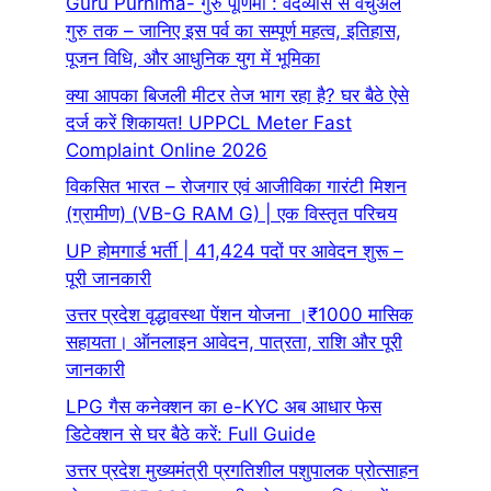
Guru Purnima- गुरु पूर्णिमा : वेदव्यास से वर्चुअल
गुरु तक – जानिए इस पर्व का सम्पूर्ण महत्व, इतिहास,
पूजन विधि, और आधुनिक युग में भूमिका
क्या आपका बिजली मीटर तेज भाग रहा है? घर बैठे ऐसे
दर्ज करें शिकायत! UPPCL Meter Fast
Complaint Online 2026
विकसित भारत – रोजगार एवं आजीविका गारंटी मिशन
(ग्रामीण) (VB-G RAM G) | एक विस्तृत परिचय
UP होमगार्ड भर्ती | 41,424 पदों पर आवेदन शुरू –
पूरी जानकारी
उत्तर प्रदेश वृद्धावस्था पेंशन योजना ।₹1000 मासिक
सहायता। ऑनलाइन आवेदन, पात्रता, राशि और पूरी
जानकारी
LPG गैस कनेक्शन का e-KYC अब आधार फेस
डिटेक्शन से घर बैठे करें: Full Guide
उत्तर प्रदेश मुख्यमंत्री प्रगतिशील पशुपालक प्रोत्साहन