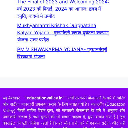
The Final of 2023 and Welcoming 2024:
वर्ष 2023 की विदाई, 2024 का आगाज: हृदय में
स्मृति, कदमों में उम्मीद
Mukhyamantri Krishak Durghatana
Kalyan Yojana : मुख्यमंत्री कृषक दुर्घटना कल्याण
योजना उत्तर प्रदेश
PM VISHWAKARMA YOJANA- प्रधानमंत्री
विश्वकर्मा योजना
यह वेबसाइट
“
educationvalley.in
“
सभी सरकारी योजनाओं के बारे में त्वरित
और सटीक जानकारी उपलब्ध कराने के लिये बनाई गयी है। यह ब्लॉग (Education
Valley) किसी व्यक्ति विशेष द्वारा, जो सरकारी योजनाओं के बारे में अनुभव और
जानकारी रखता है तथा दूसरों को भी बताना चाहता है, द्वारा बनाया गया है | इस
वेबसाईट की पूरी कोशिश रहती है कि हर योजना के बारे में एकदम सटीक और सही