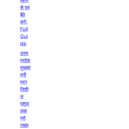
क्शन
से घर
बैठे
करें:
Full
Gui
de
उत्तर
प्रदेश
मुख्यमं
त्री
प्रग
तिशी
ल
पशुपा
लक
प्रो
त्साह