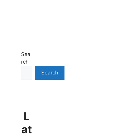
Sea
rch
Search
L
at