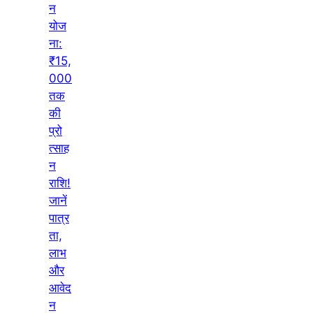
न
योज
ना:
₹15,
000
तक
की
प्रो
त्साह
न
राशि!
जानें
पात्र
ता,
लाभ
और
आवेद
न