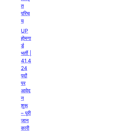
त
परिच
य
UP
होमगा
र्ड
भर्ती |
41,4
24
पदों
पर
आवेद
न
शुरू
– पूरी
जान
कारी