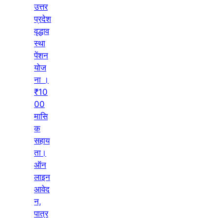
उत्तर
प्रदेश
वृद्धाव
स्था
पेंशन
योज
ना ।
₹10
00
मासि
क
सहाय
ता।
ऑन
लाइन
आवेद
न,
पात्र