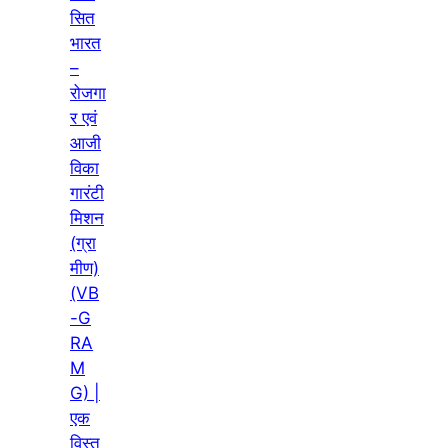
सित
भारत
–
रोजगा
र एवं
आजी
विका
गारंटी
मिशन
(ग्रा
मीण)
(VB
-G
RA
M
G) |
एक
विस्तृ