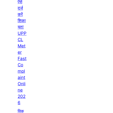
ऐसे
दर्ज
करें
शिका
यत!
UPP
CL
Met
er
Fast
Co
mpl
aint
Onli
ne
202
6
विक