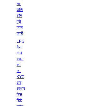
ता,
राशि
और
पूरी
जान
कारी
LPG
गैस
कने
क्शन
का
e-
KYC
अब
आधार
फेस
डिटे