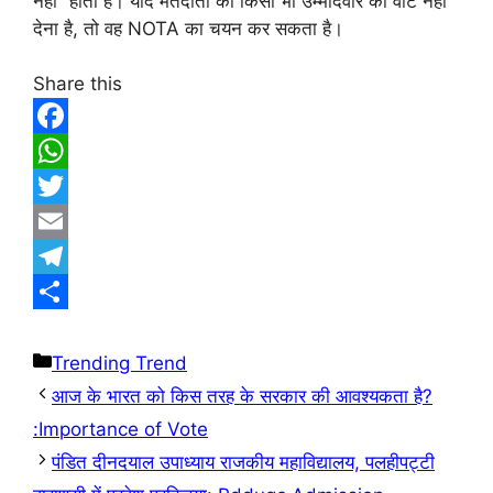
नहीं” होता है। यदि मतदाता को किसी भी उम्मीदवार को वोट नहीं
देना है, तो वह NOTA का चयन कर सकता है।
Share this
F
a
W
c
h
T
e
a
w
E
b
t
i
m
T
o
s
t
a
e
S
o
A
t
i
l
h
Trending Trend
आज के भारत को किस तरह के सरकार की आवश्यकता है?
k
p
e
l
e
a
:Importance of Vote
p
r
g
r
पंडित दीनदयाल उपाध्याय राजकीय महाविद्यालय, पलहीपट्टी
r
e