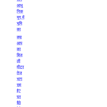
आधु
निक
युग में
भूमि
का
क्या
आप
का
बिज
ली
मीटर
तेज
भाग
रहा
है?
घर
बैठे