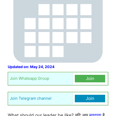
Updated on: May 24, 2024
Join Whatsapp Group
Join
Join Telegram channel
Join
What should our leader be like? यदि आप
मतदाता
है