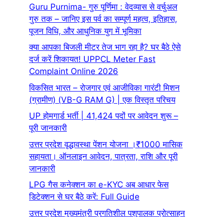
Guru Purnima- गुरु पूर्णिमा : वेदव्यास से वर्चुअल
गुरु तक – जानिए इस पर्व का सम्पूर्ण महत्व, इतिहास,
पूजन विधि, और आधुनिक युग में भूमिका
क्या आपका बिजली मीटर तेज भाग रहा है? घर बैठे ऐसे
दर्ज करें शिकायत! UPPCL Meter Fast
Complaint Online 2026
विकसित भारत – रोजगार एवं आजीविका गारंटी मिशन
(ग्रामीण) (VB-G RAM G) | एक विस्तृत परिचय
UP होमगार्ड भर्ती | 41,424 पदों पर आवेदन शुरू –
पूरी जानकारी
उत्तर प्रदेश वृद्धावस्था पेंशन योजना ।₹1000 मासिक
सहायता। ऑनलाइन आवेदन, पात्रता, राशि और पूरी
जानकारी
LPG गैस कनेक्शन का e-KYC अब आधार फेस
डिटेक्शन से घर बैठे करें: Full Guide
उत्तर प्रदेश मुख्यमंत्री प्रगतिशील पशुपालक प्रोत्साहन