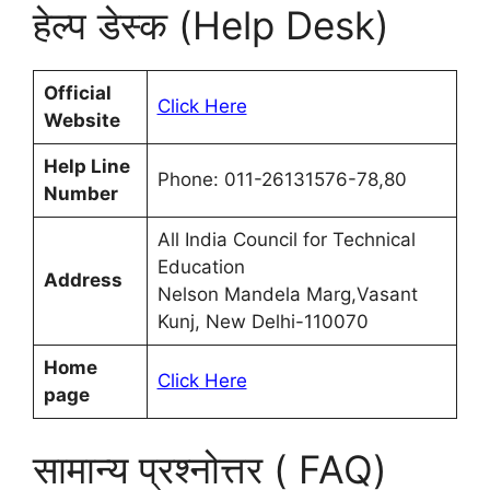
हेल्प डेस्क (Help Desk)
Official
Click Here
Website
Help Line
Phone: 011-26131576-78,80
Number
All India Council for Technical
Education
Address
Nelson Mandela Marg,Vasant
Kunj, New Delhi-110070
Home
Click
Here
page
सामान्य प्रश्नोत्तर ( FAQ)